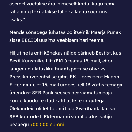
asemel võetakse ära inimeselt kodu, kogu tema
raha ning tekitatakse talle ka laenukoormus
lisaks.”
Nende sõnadega juhatas politseinik Maarja Punak
sisse BECIDi uusima veebiseminari teema.
Hiljutine ja eriti kõnekas näide pärineb Eestist, kus
Eesti Kunstnike Liit (EKL) teatas 18. mail, et on
langenud ulatusliku finantspettuse ohvriks.
Pressikonverentsil selgitas EKLi president Maarin
Ektermann, et 15. mail umbes kell 13 võttis temaga
ühendust SEB Pank seoses pearaamatupidaja
konto kaudu tehtud kahtlaste tehingutega.
Ülekandeid oli tehtud nii liidu Swedbanki kui ka
SEB kontodelt. Ektermanni sõnul ulatus kahju
peaaegu
700 000 euroni
.