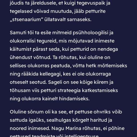
jõudis ta järeldusele, et kuigi tegevuspaik ja
tegelased võivad muutuda, jääb petturite
„stsenaarium“ üllatavalt sarnaseks.
Samuti tõi ta esile mitmeid psühholoogilisi ja
olukorralisi tegureid, mis mõjutavad inimeste
käitumist pärast seda, kui petturid on nendega
ühendust võtnud. Ta rõhutas, kui oluline on
sellises olukorras peatuda, võtta hetk mõtlemiseks
ning rääkida kellegagi, kes ei ole olukorraga
otseselt seotud. Sageli on see kõige kiirem ja
tõhusam viis petturi strateegia katkestamiseks
ning olukorra kainelt hindamiseks.
Oluline sõnum oli ka see, et pettuse ohvriks võib
sattuda igaüks, sealhulgas kõrgelt haritud ja
noored inimesed. Nagu Marina rõhutas, ei põhine
pettused teadmiste või intelligentsuse