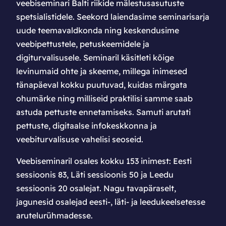
veebiseminari Balti riikide mälestusasutuste
spetsialistidele. Seekord laiendasime seminarisarja
uude teemavaldkonda ning keskendusime
veebipettustele, petuskeemidele ja
digiturvalisusele. Seminaril käsitleti kõige
levinumaid ohte ja skeeme, millega inimesed
tänapäeval kokku puutuvad, kuidas märgata
ohumärke ning milliseid praktilisi samme saab
astuda pettuste ennetamiseks. Samuti arutati
pettuste, digitaalse infokeskkonna ja
veebiturvalisuse vahelisi seoseid.
Veebiseminaril osales kokku 153 inimest: Eesti
sessioonis 83, Läti sessioonis 50 ja Leedu
sessioonis 20 osalejat. Nagu tavapäraselt,
jagunesid osalejad eesti-, läti- ja leedukeelsetesse
arutelurühmadesse.