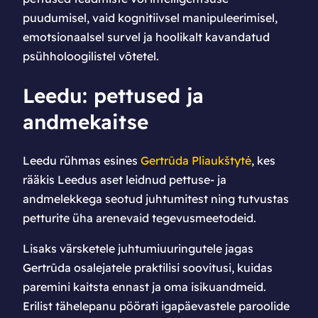
puudumisel, vaid kognitiivsel manipuleerimisel,
emotsionaalsel survel ja hoolikalt kavandatud
psühholoogilistel võtetel.
Leedu: pettused ja
andmekaitse
Leedu rühmas esines
Gertrūda Pliaukštytė
, kes
rääkis Leedus aset leidnud pettuse- ja
andmelekkega seotud juhtumitest ning tutvustas
petturite üha arenevaid tegevusmeetodeid.
Lisaks värsketele juhtumiuuringutele jagas
Gertrūda osalejatele praktilisi soovitusi, kuidas
paremini kaitsta ennast ja oma isikuandmeid.
Erilist tähelepanu pöörati igapäevastele paroolide