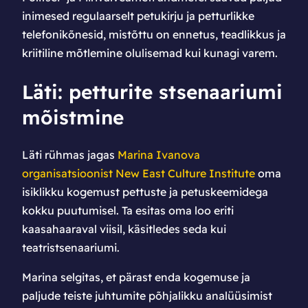
inimesed regulaarselt petukirju ja petturlikke
telefonikõnesid, mistõttu on ennetus, teadlikkus ja
kriitiline mõtlemine olulisemad kui kunagi varem.
Läti: petturite stsenaariumi
mõistmine
Läti rühmas jagas
Marina Ivanova
organisatsioonist New East Culture Institute
oma
isiklikku kogemust pettuste ja petuskeemidega
kokku puutumisel. Ta esitas oma loo eriti
kaasahaaraval viisil, käsitledes seda kui
teatristsenaariumi.
Marina selgitas, et pärast enda kogemuse ja
paljude teiste juhtumite põhjalikku analüüsimist