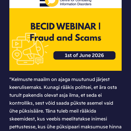
“Kelmuste maailm on ajaga muutunud järjest
keerulisemaks. Kunagi rääkis politsei, et ära osta
turult pakendis olevat asja ilma, et seda ei
kontrolliks, sest võid saada pükste asemel vaid
ühe püksisääre. Täna tuleb meil rääkida
skeemidest, kus veebis meelitatakse inimesi
pettustesse, kus ühe püksipaari maksumuse hinna