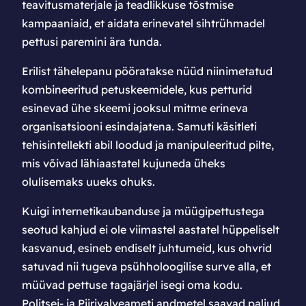
teavitusmaterjale ja teadlikkuse tõstmise
kampaaniaid, et aidata erinevatel sihtrühmadel
pettusi paremini ära tunda.
Erilist tähelepanu pööratakse nüüd niinimetatud
kombineeritud petuskeemidele, kus petturid
esinevad ühe skeemi jooksul mitme erineva
organisatsiooni esindajatena. Samuti käsitleti
tehisintellekti abil loodud ja manipuleeritud pilte,
mis võivad lähiaastatel kujuneda üheks
olulisemaks uueks ohuks.
Kuigi internetikaubanduse ja müügipettustega
seotud kahjud ei ole viimastel aastatel hüppeliselt
kasvanud, esineb endiselt juhtumeid, kus ohvrid
satuvad nii tugeva psühholoogilise surve alla, et
müüvad pettuse tagajärjel isegi oma kodu.
Politsei- ja Piirivalveameti andmetel saavad paljud