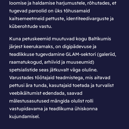
loomise ja haldamise harjumustele, rõhutades, et
tugevad paroolid on üks tõhusamaid
kaitsemeetmeid pettuste, identiteedivarguste ja
küberohtude vastu.
Kuna petuskeemid muutuvad kogu Baltikumis
järjest keerukamaks, on digipädevuse ja
teadlikkuse tugevdamine GLAM-sektori (galeriid,
raamatukogud, arhiivid ja muuseumid)
spetsialistide seas jätkuvalt väga oluline.
Varustades töötajaid teadmistega, mis aitavad
pettusi ära tunda, kasutajaid toetada ja turvalist
veebikäitumist edendada, saavad
mälestusasutused mängida olulist rolli
vastupidavama ja teadlikuma ühiskonna
kujundamisel.