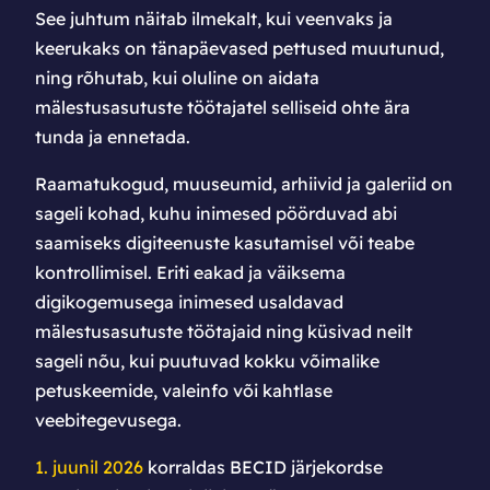
See juhtum näitab ilmekalt, kui veenvaks ja
keerukaks on tänapäevased pettused muutunud,
ning rõhutab, kui oluline on aidata
mälestusasutuste töötajatel selliseid ohte ära
tunda ja ennetada.
Raamatukogud, muuseumid, arhiivid ja galeriid on
sageli kohad, kuhu inimesed pöörduvad abi
saamiseks digiteenuste kasutamisel või teabe
kontrollimisel. Eriti eakad ja väiksema
digikogemusega inimesed usaldavad
mälestusasutuste töötajaid ning küsivad neilt
sageli nõu, kui puutuvad kokku võimalike
petuskeemide, valeinfo või kahtlase
veebitegevusega.
1. juunil 2026
korraldas BECID järjekordse