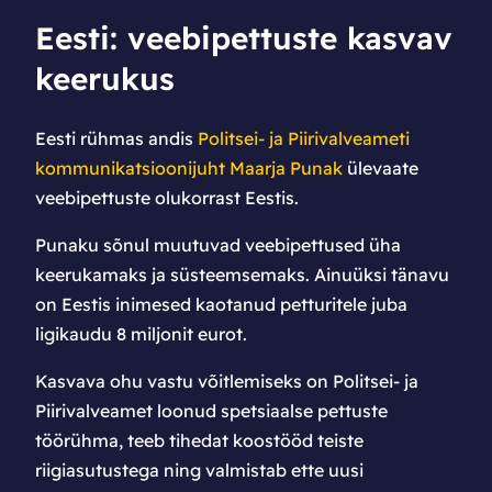
Eesti: veebipettuste kasvav
keerukus
Eesti rühmas andis
Politsei- ja Piirivalveameti
kommunikatsioonijuht Maarja Punak
ülevaate
veebipettuste olukorrast Eestis.
Punaku sõnul muutuvad veebipettused üha
keerukamaks ja süsteemsemaks. Ainuüksi tänavu
on Eestis inimesed kaotanud petturitele juba
ligikaudu 8 miljonit eurot.
Kasvava ohu vastu võitlemiseks on Politsei- ja
Piirivalveamet loonud spetsiaalse pettuste
töörühma, teeb tihedat koostööd teiste
riigiasutustega ning valmistab ette uusi