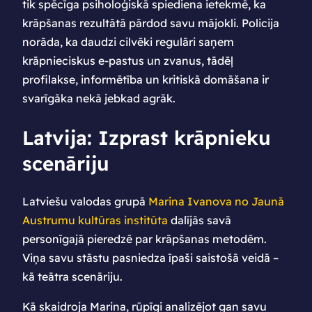
tik spēcīga psiholoģiskā spiediena ietekmē, ka
krāpšanas rezultātā pārdod savu mājokli. Policija
norāda, ka daudzi cilvēki regulāri saņem
krāpnieciskus e-pastus un zvanus, tādēļ
profilakse, informētība un kritiskā domāšana ir
svarīgāka nekā jebkad agrāk.
Latvija: Izprast krāpnieku
scenāriju
Latviešu valodas grupā
Marina Ivanova no Jaunā
Austrumu kultūras institūta
dalījās savā
personīgajā pieredzē par krāpšanas metodēm.
Viņa savu stāstu pasniedza īpaši saistošā veidā –
kā teātra scenāriju.
Kā skaidroja Marina, rūpīgi analizējot gan savu