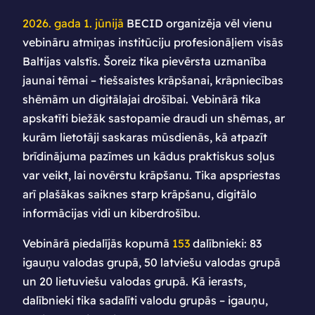
2026. gada 1. jūnijā
BECID organizēja vēl vienu
vebināru atmiņas institūciju profesionāļiem visās
Baltijas valstīs. Šoreiz tika pievērsta uzmanība
jaunai tēmai – tiešsaistes krāpšanai, krāpniecības
shēmām un digitālajai drošībai. Vebinārā tika
apskatīti biežāk sastopamie draudi un shēmas, ar
kurām lietotāji saskaras mūsdienās, kā atpazīt
brīdinājuma pazīmes un kādus praktiskus soļus
var veikt, lai novērstu krāpšanu. Tika apspriestas
arī plašākas saiknes starp krāpšanu, digitālo
informācijas vidi un kiberdrošību.
Vebinārā piedalījās kopumā
153
dalībnieki: 83
igauņu valodas grupā, 50 latviešu valodas grupā
un 20 lietuviešu valodas grupā. Kā ierasts,
dalībnieki tika sadalīti valodu grupās – igauņu,