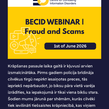
Krāpšanas pasaule laika gaitā ir kļuvusi arvien
izsmalcinātāka. Pirms gadiem policija brīdināja
cilvēkus tirgū nepirkt iesaiņotas preces, tās
iepriekš nepārbaudot, jo biksu pāra vietā varēja
izrādīties, ka iepakojumā ir tikai viena bikšu stara.
Šodien mums jārunā par shēmām, kurās cilvēki
tiek ievilināti tiešsaistes krāpniecībā, kas viņiem