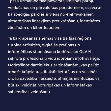
Īpaša uzmanība tika pievērsta ikdienas paroļu
veidošanas un pārvaldības paradumiem, uzsverot,
ka spēcīgas paroles ir viens no efektīvākajiem
aizsardzības līdzekļiem pret krāpšanu, identitātes
zādzībām un kiberdraudiem.
Tā kā krāpšanas shēmas visā Baltijas reģionā
turpina attīstīties, digitālās pratības un
informētības stiprināšana kultūras un GLAM
sektora profesionāļu vidū joprojām ir ļoti svarīga.
Nodrošinot darbiniekus ar zināšanām, kas palīdz
atpazīt krāpšanu, atbalstīt lietotājus un veicināt
drošu uzvedību tiešsaistē, atmiņas institūcijas var
būtiski veicināt noturīgākas un informētākas
sabiedrības veidošanu.