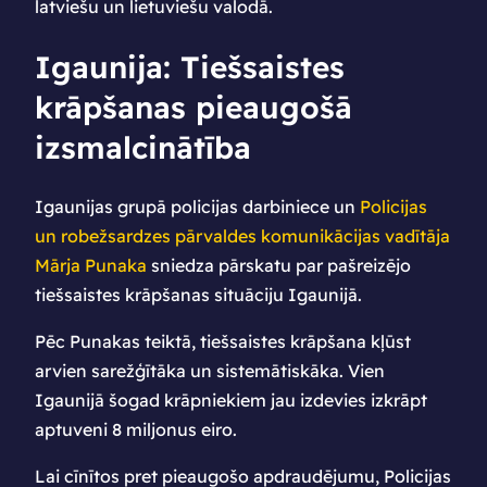
latviešu un lietuviešu valodā.
Igaunija: Tiešsaistes
krāpšanas pieaugošā
izsmalcinātība
Igaunijas grupā policijas darbiniece un
Policijas
un robežsardzes pārvaldes komunikācijas vadītāja
Mārja Punaka
sniedza pārskatu par pašreizējo
tiešsaistes krāpšanas situāciju Igaunijā.
Pēc Punakas teiktā, tiešsaistes krāpšana kļūst
arvien sarežģītāka un sistemātiskāka. Vien
Igaunijā šogad krāpniekiem jau izdevies izkrāpt
aptuveni 8 miljonus eiro.
Lai cīnītos pret pieaugošo apdraudējumu, Policijas