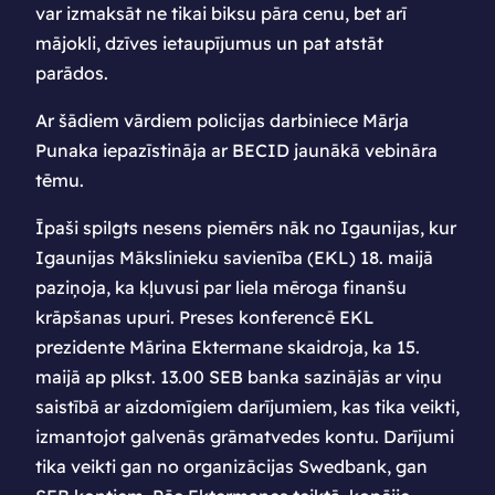
var izmaksāt ne tikai biksu pāra cenu, bet arī
mājokli, dzīves ietaupījumus un pat atstāt
parādos.
Ar šādiem vārdiem policijas darbiniece Mārja
Punaka iepazīstināja ar BECID jaunākā vebināra
tēmu.
Īpaši spilgts nesens piemērs nāk no Igaunijas, kur
Igaunijas Mākslinieku savienība (EKL) 18. maijā
paziņoja, ka kļuvusi par liela mēroga finanšu
krāpšanas upuri. Preses konferencē EKL
prezidente Mārina Ektermane skaidroja, ka 15.
maijā ap plkst. 13.00 SEB banka sazinājās ar viņu
saistībā ar aizdomīgiem darījumiem, kas tika veikti,
izmantojot galvenās grāmatvedes kontu. Darījumi
tika veikti gan no organizācijas Swedbank, gan