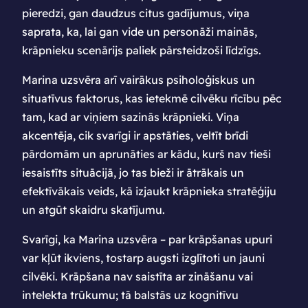
pieredzi, gan daudzus citus gadījumus, viņa
saprata, ka, lai gan vide un personāži mainās,
krāpnieku scenārijs paliek pārsteidzoši līdzīgs.
Marina uzsvēra arī vairākus psiholoģiskus un
situatīvus faktorus, kas ietekmē cilvēku rīcību pēc
tam, kad ar viņiem sazinās krāpnieki. Viņa
akcentēja, cik svarīgi ir apstāties, veltīt brīdi
pārdomām un aprunāties ar kādu, kurš nav tieši
iesaistīts situācijā, jo tas bieži ir ātrākais un
efektīvākais veids, kā izjaukt krāpnieka stratēģiju
un atgūt skaidru skatījumu.
Svarīgi, ka Marina uzsvēra – par krāpšanas upuri
var kļūt ikviens, tostarp augsti izglītoti un jauni
cilvēki. Krāpšana nav saistīta ar zināšanu vai
intelekta trūkumu; tā balstās uz kognitīvu