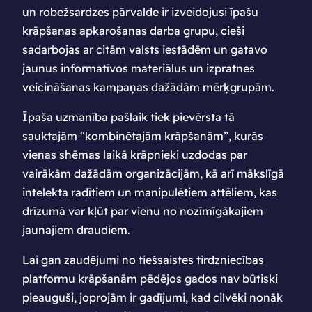
un robežsardzes pārvalde ir izveidojusi īpašu
krāpšanas apkarošanas darba grupu, cieši
sadarbojas ar citām valsts iestādēm un gatavo
jaunus informatīvos materiālus un izpratnes
veicināšanas kampaņas dažādām mērķgrupām.
Īpaša uzmanība pašlaik tiek pievērsta tā
sauktajām “kombinētajām krāpšanām”, kurās
vienas shēmas laikā krāpnieki uzdodas par
vairākām dažādām organizācijām, kā arī mākslīgā
intelekta radītiem un manipulētiem attēliem, kas
drīzumā var kļūt par vienu no nozīmīgākajiem
jaunajiem draudiem.
Lai gan zaudējumi no tiešsaistes tirdzniecības
platformu krāpšanām pēdējos gados nav būtiski
pieauguši, joprojām ir gadījumi, kad cilvēki nonāk