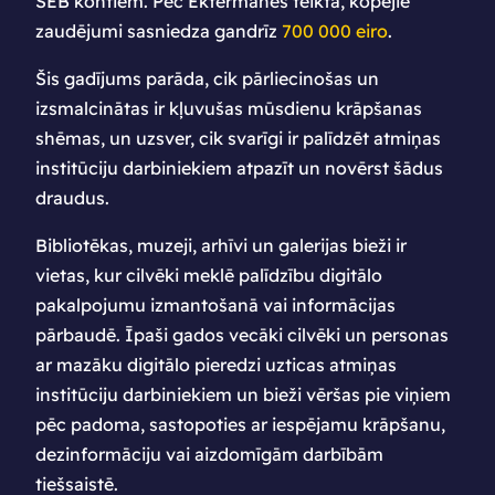
SEB kontiem. Pēc Ektermanes teiktā, kopējie
zaudējumi sasniedza gandrīz
700 000 eiro
.
Šis gadījums parāda, cik pārliecinošas un
izsmalcinātas ir kļuvušas mūsdienu krāpšanas
shēmas, un uzsver, cik svarīgi ir palīdzēt atmiņas
institūciju darbiniekiem atpazīt un novērst šādus
draudus.
Bibliotēkas, muzeji, arhīvi un galerijas bieži ir
vietas, kur cilvēki meklē palīdzību digitālo
pakalpojumu izmantošanā vai informācijas
pārbaudē. Īpaši gados vecāki cilvēki un personas
ar mazāku digitālo pieredzi uzticas atmiņas
institūciju darbiniekiem un bieži vēršas pie viņiem
pēc padoma, sastopoties ar iespējamu krāpšanu,
dezinformāciju vai aizdomīgām darbībām
tiešsaistē.