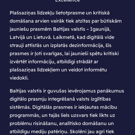
Plašsaziņas līdzekļu lietotprasme un kritiskā
domāšana arvien vairāk tiek atzītas par būtiskām
jauniešu prasmēm Baltijas valstīs – Igaunijā,
Latvijā un Lietuvā. Laikmetā, kad digitālā vide
strauji attīstās un izplatās dezinformācija, šīs
prasmes ir ļoti svarīgas, lai jaunieši spētu kritiski
izvērtēt informāciju, atbildīgi strādāt ar
plašsaziņas līdzekļiem un veidot informētu
viedokli.
Baltijas valstis ir guvušas ievērojamus panākumus
digitālo prasmju integrēšanā valsts izglītības
sistēmās. Digitālās prasmes ir iekļautas mācību
programmās, un tajās liels uzsvars tiek likts uz
problēmu risināšanu, analītisko domāšanu un
atbildīgu mediju patēriņu. Skolēni jau agri tiek