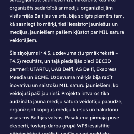
organizēts sadarbībā ar mediju organizācijām
visās trijās Baltijas valstīs, bija spilgts piemērs tam,
kā sasniegt šo mērķi, tieši iesaistot jauniešus un
medijus, jauniešiem pašiem kļūstot par MIL satura
veidotājiem.
Šis ziņojums ir 4.5. uzdevuma (turpmāk tekstā –
T4.5) rezultāts, un tajā piedalījās pieci BECID
partneri: UTARTU, UAB Delfi, AS Delfi, Ekspress
Meedia un BCME. Uzdevuma mērķis bija radīt
inovatīvu un saistošu MIL saturu jauniešiem, ko
veidojuši paši jaunieši. Projekta ietvaros tika
audzināta jauna mediju satura veidotāju paaudze,
organizējot kopīgus mediju kursus un hakatonu
visās trīs Baltijas valstīs. Pasākuma pirmajā pusē
eksperti, tostarp darba grupā WP3 iesaistītie
pētnieciskie žurnālisti, vadīja virkni praktisku