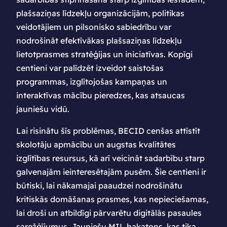
plašsaziņas līdzekļu organizācijām, politikas
veidotājiem un pilsonisko sabiedrību var
nodrošināt efektīvākas plašsaziņas līdzekļu
lietotprasmes stratēģijas un iniciatīvas. Kopīgi
centieni var palīdzēt izveidot saistošas
programmas, izglītojošas kampaņas un
interaktīvas mācību pieredzes, kas atsaucas
jauniešu vidū.
Lai risinātu šīs problēmas, BECID cenšas attīstīt
skolotāju apmācību un augstas kvalitātes
izglītības resursus, kā arī veicināt sadarbību starp
galvenajām ieinteresētajām pusēm. Šie centieni ir
būtiski, lai nākamajai paaudzei nodrošinātu
kritiskās domāšanas prasmes, kas nepieciešamas,
lai droši un atbildīgi pārvarētu digitālās pasaules
sarežģījumus. Jauniešu MIL hakatons, kas tika