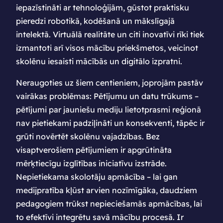
iepazīstināti ar tehnoloģijām, gūstot praktisku
pieredzi robotikā, kodēšanā un mākslīgajā
intelektā. Virtuālā realitāte un citi inovatīvi rīki tiek
izmantoti arī visos mācību priekšmetos, veicinot
skolēnu iesaisti mācībās un digitālo izpratni.
Neraugoties uz šiem centieniem, joprojām pastāv
vairākas problēmas: Pētījumu un datu trūkums –
pētījumi par jauniešu mediju lietotprasmi reģionā
nav pietiekami padziļināti un konsekventi, tāpēc ir
grūti novērtēt skolēnu vajadzības. Bez
visaptverošiem pētījumiem ir apgrūtināta
mērķtiecīgu izglītības iniciatīvu izstrāde.
Nepietiekama skolotāju apmācība – lai gan
medijpratība kļūst arvien nozīmīgāka, daudziem
pedagogiem trūkst nepieciešamās apmācības, lai
to efektīvi integrētu savā mācību procesā. Ir