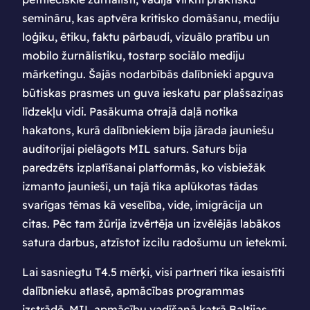
semināru, kas aptvēra kritisko domāšanu, mediju
loģiku, ētiku, faktu pārbaudi, vizuālo pratību un
mobilo žurnālistiku, tostarp sociālo mediju
mārketingu. Šajās nodarbībās dalībnieki apguva
būtiskas prasmes un guva ieskatu par plašsaziņas
līdzekļu vidi. Pasākuma otrajā daļā notika
hakatons, kurā dalībniekiem bija jārada jauniešu
auditorijai pielāgots MIL saturs. Saturs bija
paredzēts izplatīšanai platformās, ko visbiežāk
izmanto jaunieši, un tajā tika aplūkotas tādas
svarīgas tēmas kā veselība, vide, imigrācija un
citas. Pēc tam žūrija izvērtēja un izvēlējās labākos
satura darbus, atzīstot izcilu radošumu un ietekmi.
Lai sasniegtu T4.5 mērķi, visi partneri tika iesaistīti
dalībnieku atlasē, apmācības programmas
izstrādē, MIL apmācību vadīšanā katrā Baltijas