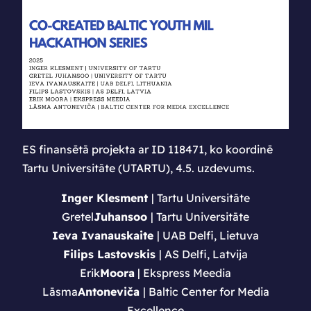
ES finansētā projekta ar ID 118471, ko koordinē
Tartu Universitāte (UTARTU), 4.5. uzdevums.
Inger Klesment
| Tartu Universitāte
Gretel
Juhansoo
| Tartu Universitāte
Ieva Ivanauskaite
| UAB Delfi, Lietuva
Filips Lastovskis
| AS Delfi, Latvija
Erik
Moora
| Ekspress Meedia
Lāsma
Antoneviča
| Baltic Center for Media
Excellence