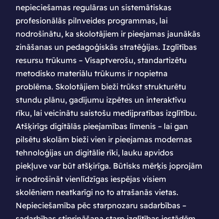
nepieciešamas regulāras un sistemātiskas
profesionālās pilnveides programmas, lai
nodrošinātu, ka skolotājiem ir pieejamas jaunākās
zināšanas un pedagoģiskās stratēģijas. Izglītības
resursu trūkums – Visaptverošu, standartizētu
metodisko materiālu trūkums ir nopietna
problēma. Skolotājiem bieži trūkst strukturētu
stundu plānu, gadījumu izpētes un interaktīvu
rīku, lai veicinātu saistošu medijpratības izglītību.
Atšķirīgs digitālās pieejamības līmenis – lai gan
pilsētu skolām bieži vien ir pieejamas modernas
tehnoloģijas un digitālie rīki, lauku apvidos
piekļuve var būt atšķirīga. Būtisks mērķis joprojām
ir nodrošināt vienlīdzīgas iespējas visiem
skolēniem neatkarīgi no to atrašanās vietas.
Nepieciešamība pēc starpnozaru sadarbības –
sadarbības stiprināšana starp izglītības iestādēm,