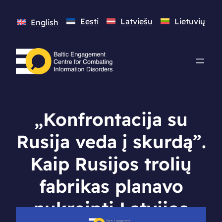
Eesti
Latviešu
Lietuvių
English
„Konfrontacija su
Rusija veda į skurdą”.
Kaip Rusijos trolių
fabrikas planavo
nukreipti Latvijos