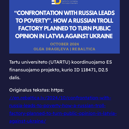
viešąją nuomonę
prieš Ukrainą
Tartu universiteto (UTARTU) koordinuojamo ES
finansuojamo projekto, kurio ID 118471, D2.5
dalis.
Originalus tekstas: https:
//en.rebaltica.lv/2024/10/confrontation-with-
russia-leads-to-poverty-how-a-russian-troll-
factory-planned-to-turn-public-opinion-in-latvia-
against-ukraine/