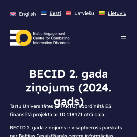
Eesti
Latviešu
Lietuvių
English
BECID 2. gada
ziņojums (2024.
gads)
Tartu Universitātes (UTARTU) koordinētā ES
finansētā projekta ar ID 118471 otrā daļa.
BECID 2. gada ziņojums ir visaptverošs pārskats
par Baltijas Iesaistīšanās centra informācijas