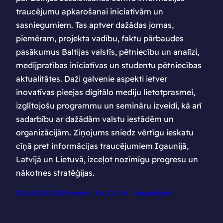
traucējumu apkarošanai iniciatīvām un
sasniegumiem. Tas aptver dažādas jomas,
piemēram, projekta vadību, faktu pārbaudes
pasākumus Baltijas valstīs, pētniecību un analīzi,
medijpratības iniciatīvas un studentu pētniecības
aktualitātes. Daži galvenie aspekti ietver
inovatīvas pieejas digitālo mediju lietotprasmei,
izglītojošu programmu un semināru izveidi, kā arī
sadarbību ar dažādām valstu iestādēm un
organizācijām. Ziņojums sniedz vērtīgu ieskatu
cīņā pret informācijas traucējumiem Igaunijā,
Latvijā un Lietuvā, izceļot nozīmīgu progresu un
nākotnes stratēģijas.
D1.1-BECID-2024-report_EN_01_04
Lejupielādēt