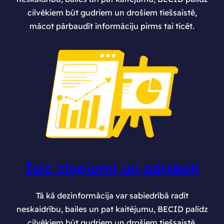
cilvēkiem būt gudriem un drošiem tiešsaistē,
mācot pārbaudīt informāciju pirms tai ticēt.
Īsie ziņojumi un pārskati
Tā kā dezinformācija var sabiedrībā radīt
neskaidrību, bailes un pat kaitējumu, BECID palīdz
cilvēkiem būt gudriem un drošiem tiešsaistē,