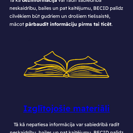
neskaidrību, bailes un pat kaitējumu, BECID palīdz
cilvēkiem būt gudriem un drošiem tiešsaistē,
mācot
pārbaudīt informāciju pirms tai ticēt
.
Izglītojošie materiāli
Tā kā nepatiesa informācija var sabiedrībā radīt
neskaidrību, bailes un pat kaitējumu, BECID palīdz