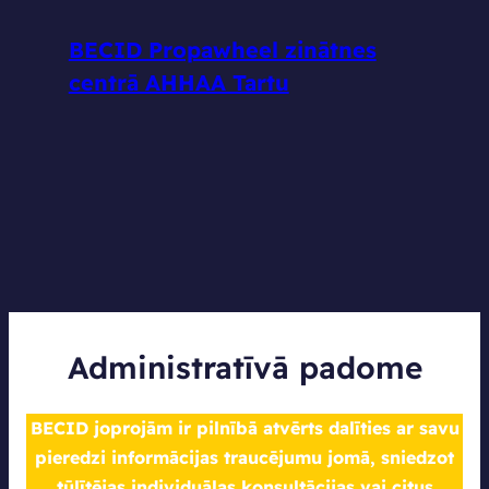
BECID Propawheel zinātnes
centrā AHHAA Tartu
Administratīvā padome
BECID joprojām ir pilnībā atvērts dalīties ar savu
pieredzi informācijas traucējumu jomā, sniedzot
tūlītējas individuālas konsultācijas vai citus