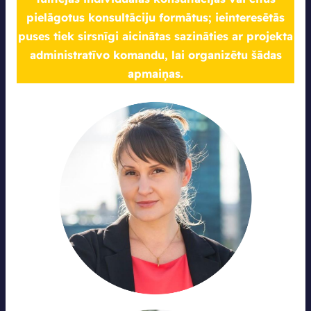
pielāgotus konsultāciju formātus; ieinteresētās
puses tiek sirsnīgi aicinātas sazināties ar projekta
administratīvo komandu, lai organizētu šādas
apmaiņas.