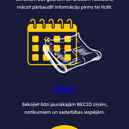
mācot pārbaudīt informāciju pirms tai ticēt.
Ziņas
Sekojiet līdzi jaunākajām BECID ziņām,
notikumiem un sadarbības iespējām.