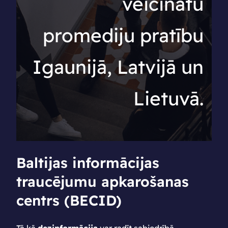
veicinātu
promediju pratību
Igaunijā, Latvijā un
Lietuvā.
Baltijas informācijas
traucējumu apkarošanas
centrs (BECID)
Tā kā
dezinformācija
var radīt sabiedrībā