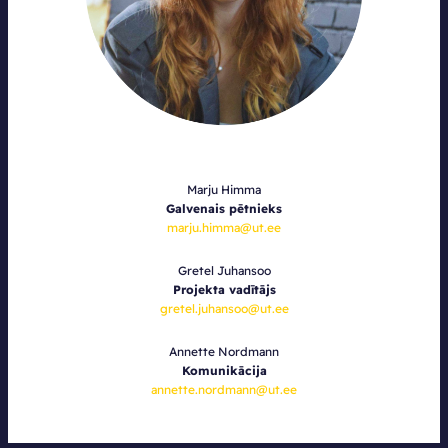
Marju Himma
Galvenais pētnieks
marju.himma@ut.ee
Gretel Juhansoo
Projekta vadītājs
gretel.juhansoo@ut.ee
Annette Nordmann
Komunikācija
annette.nordmann@ut.ee