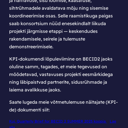
ja nähtavuse, sisu loomise, kaasatuse,
sihtrühmadele avaldatava mõju ning sisemise
koordineerimise osas. Selle raamistikuga paigas
saab konsortsium nüüd enesekindlalt liikuda
projekti järgmisse etappi — keskendudes
rakendamisele, seirele ja tulemuste
demonstreerimisele.
KPI-dokumendi lõpuleviimine on BECID2 jaoks
oluline samm, tagades, et meie tegevused on
mõõdetavad, vastavuses projekti eesmärkidega
ning läbipaistvad partnerite, sidusrühmade ja
laiema avalikkuse jaoks.
Saate lugeda meie võtmetulemuse näitajate (KPI-
de) dokumenti siit:
Kuj. Quarterly Brief for BECID 2 SUMMER 2025 koopia
Lae
alla