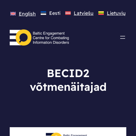
Eesti
Latviešu
Lietuvių
English
BECID2
võtmenäitajad