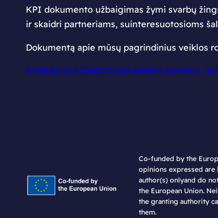
KPI dokumento užbaigimas žymi svarbų žingsnį
ir skaidri partneriams, suinteresuotosioms šal
Dokumentą apie mūsų pagrindinius veiklos rodi
Kopija BECID 2 VASAROS 2025 ketvirčio apžvalgos
Atsi
Co-funded by the Europ
opinions expressed are 
author(s) onlyand do not
the European Union. Nei
the granting authority c
them.