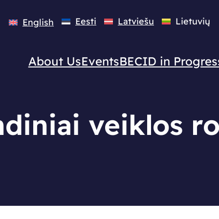
Eesti
Latviešu
Lietuvių
English
About Us
Events
BECID in Progres
diniai veiklos ro