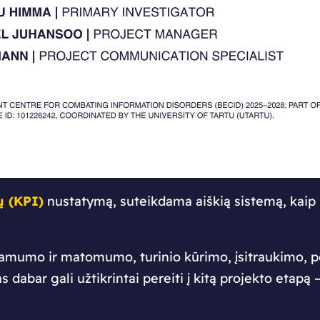
ų (KPI)
nustatymą, suteikdama aiškią sistemą, kaip
amumo ir matomumo, turinio kūrimo, įsitraukimo, po
 dabar gali užtikrintai pereiti į kitą projekto etapą