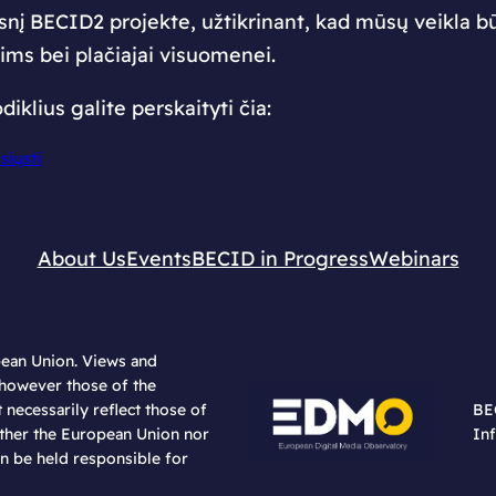
 BECID2 projekte, užtikrinant, kad mūsų veikla būt
ims bei plačiajai visuomenei.
klius galite perskaityti čia:
siųsti
About Us
Events
BECID in Progress
Webinars
ean Union. Views and
however those of the
BE
 necessarily reflect those of
In
ther the European Union nor
an be held responsible for