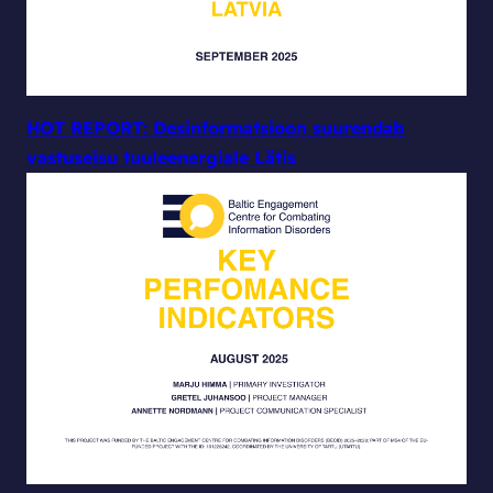
HOT REPORT: Desinformatsioon suurendab
vastuseisu tuuleenergiale Lätis