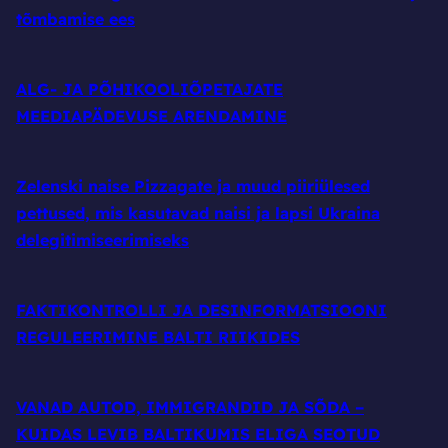
tõmbamise ees
ALG- JA PÕHIKOOLIÕPETAJATE
MEEDIAPÄDEVUSE ARENDAMINE
Zelenski naise Pizzagate ja muud piiriülesed
pettused, mis kasutavad naisi ja lapsi Ukraina
delegitimiseerimiseks
FAKTIKONTROLLI JA DESINFORMATSIOONI
REGULEERIMINE BALTI RIIKIDES
VANAD AUTOD, IMMIGRANDID JA SÕDA –
KUIDAS LEVIB BALTIKUMIS ELIGA SEOTUD