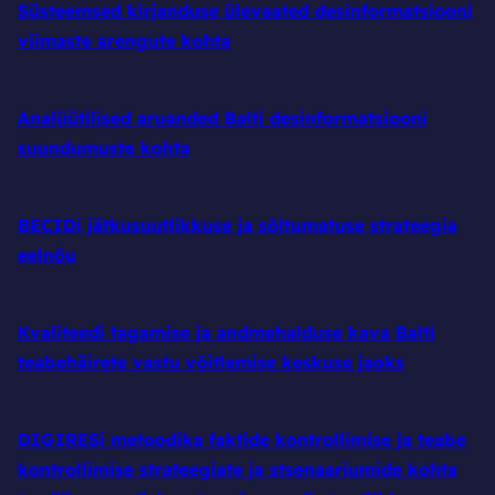
Süsteemsed kirjanduse ülevaated desinformatsiooni
viimaste arengute kohta
Analüütilised aruanded Balti desinformatsiooni
suundumuste kohta
BECIDi jätkusuutlikkuse ja sõltumatuse strateegia
eelnõu
Kvaliteedi tagamise ja andmehalduse kava Balti
teabehäirete vastu võitlemise keskuse jaoks
DIGIRESi metoodika faktide kontrollimise ja teabe
kontrollimise strateegiate ja stsenaariumide kohta