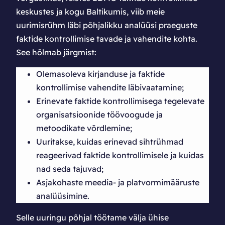
keskustes ja kogu Baltikumis, viib meie
uurimisrühm läbi põhjalikku analüüsi praeguste
faktide kontrollimise tavade ja vahendite kohta.
See hõlmab järgmist:
Olemasoleva kirjanduse ja faktide
kontrollimise vahendite läbivaatamine;
Erinevate faktide kontrollimisega tegelevate
organisatsioonide töövoogude ja
metoodikate võrdlemine;
Uuritakse, kuidas erinevad sihtrühmad
reageerivad faktide kontrollimisele ja kuidas
nad seda tajuvad;
Asjakohaste meedia- ja platvormimääruste
analüüsimine.
Selle uuringu põhjal töötame välja ühise