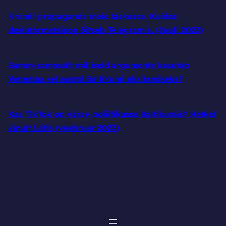
Kremli propaganda meie taskusse. Kuidas
desinformatsioon õitseb Telegramis. (Juuli 2023)
Samm-sammult: milliseid argumente kasutab
Venemaa sel aastal Baltikumi eksitamiseks?
Kas TikTok on värav poliitikasse Baltikumis? Hetkel
ainult Lätis (veebruar 2023)