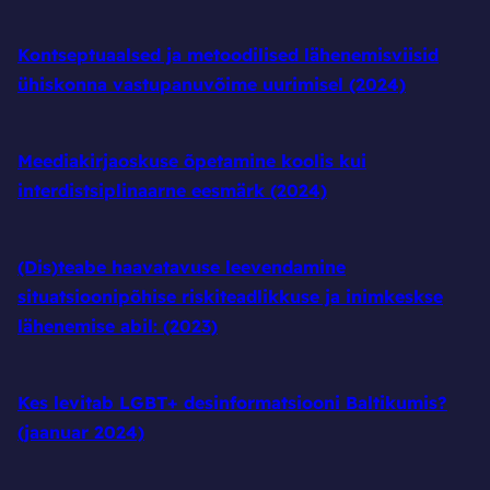
Kontseptuaalsed ja metoodilised lähenemisviisid
ühiskonna vastupanuvõime uurimisel (2024)
Meediakirjaoskuse õpetamine koolis kui
interdistsiplinaarne eesmärk (2024)
(Dis)teabe haavatavuse leevendamine
situatsioonipõhise riskiteadlikkuse ja inimkeskse
lähenemise abil: (2023)
Kes levitab LGBT+ desinformatsiooni Baltikumis?
(jaanuar 2024)