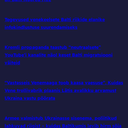
Tegevused venekeelsete Balti riikide elanike
infokindlustuse suurendamiseks
Kremli propaganda taastub “neutraalsete”
YouTube’i kanalite näol keset Balti migratsiooni
väiteid
“Vastasseis Venemaaga toob kaasa vaesuse”. Kuidas
Vene trollivabrik plaanis Lätis avalikku arvamust
Ukraina vastu pöörata
Armee valmistub Ukrainasse sisenema, poliitikud
lahkuvad riigist – kuidas Baltikumis levib hirm sõja