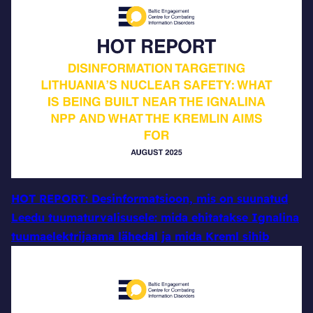
HOT REPORT: Desinformatsioon, mis on suunatud
Leedu tuumaturvalisusele: mida ehitatakse Ignalina
tuumaelektrijaama lähedal ja mida Kreml sihib