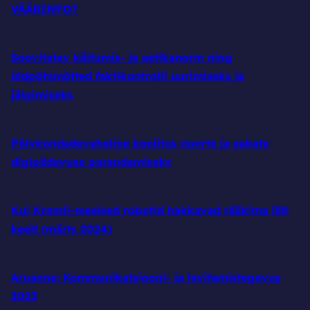
VÄÄRINFO?
Soovitatav käitumis- ja eetikanorm ning
üldpõhimõtted faktikontrolli uurimiseks ja
jälgimiseks
Põlvkondadevaheline koolitus noorte ja eakate
digipädevuse parandamiseks
Kui Kremli-meelsed robotid hakkavad rääkima läti
keelt (märts 2024)
Aruanne: Kommunikatsiooni- ja levitamistegevus
2023