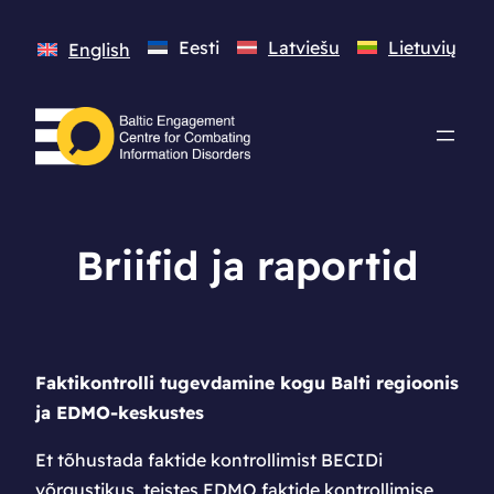
Eesti
Latviešu
Lietuvių
English
Briifid ja raportid
Faktikontrolli tugevdamine kogu Balti regioonis
ja EDMO-keskustes
Et tõhustada faktide kontrollimist BECIDi
võrgustikus, teistes EDMO faktide kontrollimise