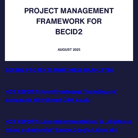
BECID2 PROJEKTIJUHTIMISE RAAMISTIK
HOT REPORT: Kremli toetusega “inimõiguste”
kampaania sihtrühmad ÜRO kaudu
HOT REPORT: Laim desinformatsiooni ja „digitaalse
maine puhastamise“ kaudu Google Laimu abil