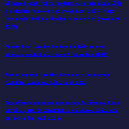
Viimased lood Trollifarmidest: Nato teenindab Lätit
ja autoritaarsuse eelised (november 2023): Nato
teenindab Lätit ja autoritaarsuse eelised (november
2023)
Püksid tules: kuidas levitatakse Balti riikides
kliimaga seotud väärteavet? (oktoober 2023)
Samm-sammult: kuidas Venemaa propaganda
“seletab” sündmusi Lätis (juuli 2023)
Desinformatsiooni suundumused Baltikumis: Sõda
Ukrainas, NATO kohalolek ja vaidlused söödavate
putukate üle (juuli 2023)