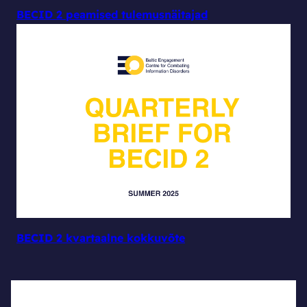
BECID 2 peamised tulemusnäitajad
BECID 2 kvartaalne kokkuvõte