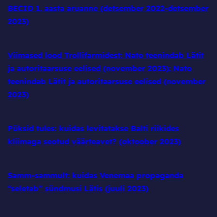
BECID 1. aasta aruanne (detsember 2022-detsember
2023)
Viimased lood Trollifarmidest: Nato teenindab Lätit
ja autoritaarsuse eelised (november 2023): Nato
teenindab Lätit ja autoritaarsuse eelised (november
2023)
Püksid tules: kuidas levitatakse Balti riikides
kliimaga seotud väärteavet? (oktoober 2023)
Samm-sammult: kuidas Venemaa propaganda
“seletab” sündmusi Lätis (juuli 2023)