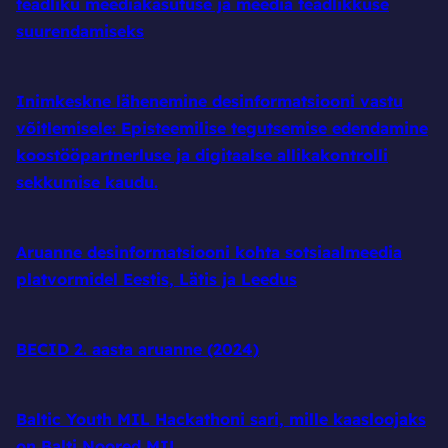
teadliku meediakasutuse ja meedia teadlikkuse
suurendamiseks
Inimkeskne lähenemine desinformatsiooni vastu
võitlemisele: Episteemilise tegutsemise edendamine
koostööpartnerluse ja digitaalse allikakontrolli
sekkumise kaudu.
Aruanne desinformatsiooni kohta sotsiaalmeedia
platvormidel Eestis, Lätis ja Leedus
BECID 2. aasta aruanne (2024)
Baltic Youth MIL Hackathoni sari, mille kaasloojaks
on Balti Noored MIL